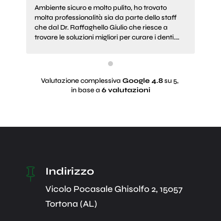
Ambiente sicuro e molto pulito, ho trovato
Paz
molta professionalità sia da parte dello staff
con
che dal Dr. Raffaghello Giulio che riesce a
pr
trovare le soluzioni migliori per curare i denti.
str
Grazie
ult
se
Valutazione complessiva
Google
4.8
su 5,
in base a
6 valutazioni
Indirizzo

Vicolo Pocasale Ghisolfo 2, 15057
Tortona (AL)