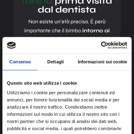
fare la
prima visita
dal dentista
Non esiste un’età precisa. È però
importante che il bimbo
intorno ai
18mesi/2 anni di età venga
controllato per riscontrare
l’eventuale presenza di disturbi
Consenso
Dettagli
Informazioni sui cookie
dentali e scheletrici, ad
esempio.
In casi particolari è
Questo sito web utilizza i cookie
possibile che si renda necessario agire
Utilizziamo i cookie per personalizzare contenuti ed
precocemente, ma
intorno ai 5 anni
annunci, per fornire funzionalità dei social media e per
possono già iniziare a visitare lo
analizzare il nostro traffico. Condividiamo inoltre
Studio dentistico
.
Inizialmente
informazioni sul modo in cui utilizza il nostro sito con i
anche solo per acquisire familiarità con
nostri partner che si occupano di analisi dei dati web,
pubblicità e social media, i quali potrebbero combinarle
un ambiente diverso da quelli