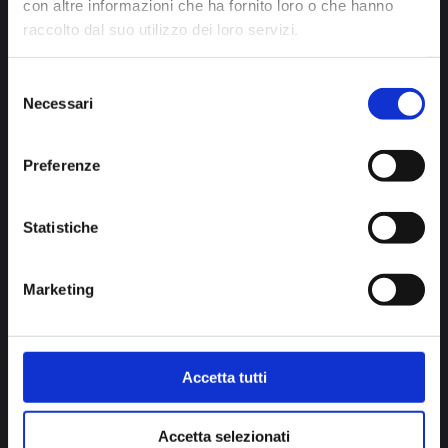
con altre informazioni che ha fornito loro o che hanno
abitualmente frequentati per evitare
raccolto dal suo utilizzo dei loro servizi.
disorientamento durante la prima visita
vera e propria.
Selezione
Necessari
del
L’identificazione di disturbi in età
consenso
infantile può essere fondamentale per
Preferenze
evitare complesse e lunghe terapie
correttive che, se eseguite in età
Statistiche
adolescenziale o adulta, offriranno
risultati ottimali clinicamente, ma in
Marketing
tempi meno rapidi e attraverso piani di
cura più complessi e impegnativi.
Accetta tutti
Accetta selezionati